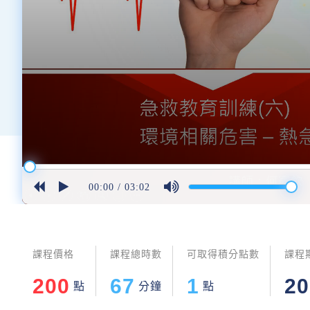
00:00
/
03:02
課程價格
課程總時數
可取得積分點數
課程
200
67
1
20
點
分鐘
點