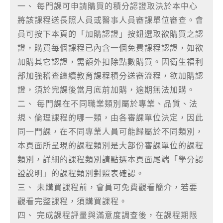
一、 每門課可申請購買的積分認證取決於本中心
將該課程送長照人員或醫事人員審課單位審查。會
員可按下本頁的「加購認證」按鈕選取欲購買之認
證，購買每個課程已內含一個免費課程認證，如欲
加購其它認證，需額外扣除點數購買。因衛生福利
部加強稽查繼續教育課程積分送審流程，欲加購認
證，須於完課後當月底前加購，逾期無法加購。
二、 每門課在不同職業類別屬於專業、品質、法
規、倫理課程的哪一類，由各審課單位決定，因此
同一門課，在不同專業人員可能歸屬於不同類別，
本頁面所呈現的課程類別是大部份審課單位的課程
類別，詳細的課程類別請點選本頁面尾端「學分認
證說明」的課程類別對照表確認。
三、 未購買課程前，會員可免費觀看簡介，若要
觀看完整課程，須購買課程。
四、 完成課程評量與滿意度調查後，在課程期限