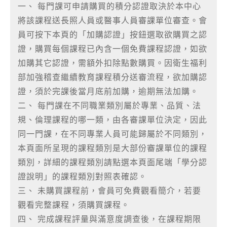
一、 每門課可申請購買的積分認證取決於本中心
將該課程送長照人員或醫事人員審課單位審查。會
員可按下本頁的「加購認證」按鈕選取欲購買之認
證，購買每個課程已內含一個免費課程認證，如欲
加購其它認證，需額外扣除點數購買。因衛生福利
部加強稽查繼續教育課程積分送審流程，欲加購認
證，須於完課後當月底前加購，逾期無法加購。
二、 每門課在不同職業類別屬於專業、品質、法
規、倫理課程的哪一類，由各審課單位決定，因此
同一門課，在不同專業人員可能歸屬於不同類別，
本頁面所呈現的課程類別是大部份審課單位的課程
類別，詳細的課程類別請點選本頁面尾端「學分認
證說明」的課程類別對照表確認。
三、 未購買課程前，會員可免費觀看簡介，若要
觀看完整課程，須購買課程。
四、 完成課程評量與滿意度調查後，在課程期限