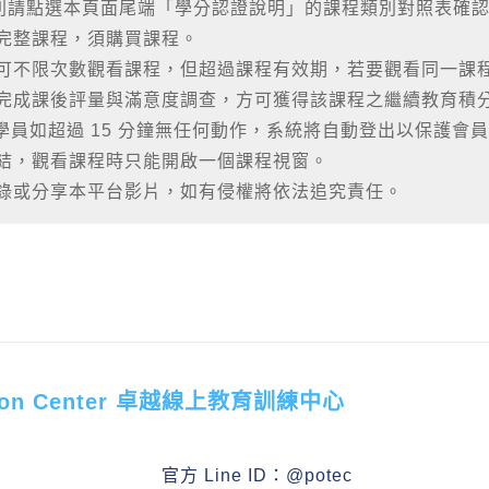
別請點選本頁面尾端「學分認證說明」的課程類別對照表確
完整課程，須購買課程。
，可不限次數觀看課程，但超過課程有效期，若要觀看同一課
時完成課後評量與滿意度調查，方可獲得該課程之繼續教育積
學員如超過 15 分鐘無任何動作，系統將自動登出以保護會
連結，觀看課程時只能開啟一個課程視窗。
側錄或分享本平台影片，如有侵權將依法追究責任。
ucation Center 卓越線上教育訓練中心
官方 Line ID：
@potec