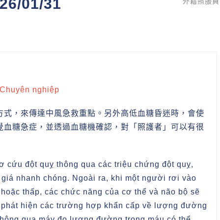
26/01/31
外籍照服員(
: Chuyên nghiệp
方式，來傳達中風急救重點。另外高低血糖昏迷時，會使
覺血糖急症，並透過血糖機確認，對「照護者」可以有很
 cứu đột quỵ thông qua các triệu chứng đột quỵ,
giá nhanh chóng. Ngoài ra, khi một người rơi vào
hoặc thấp, các chức năng của cơ thể và não bộ sẽ
h phát hiện các trường hợp khẩn cấp về lượng đường
thông qua máy đo lượng đường trong máu có thể