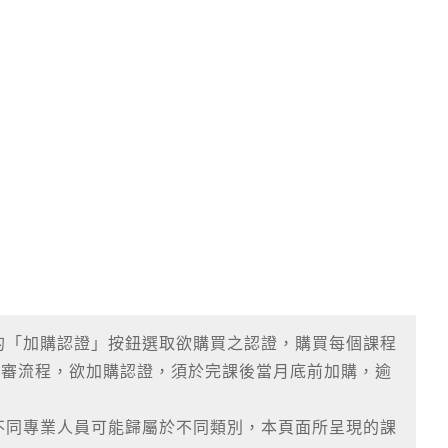
的「加購認證」按鈕選取欲購買之認證，購買每個課程
送審流程，欲加購認證，須於完課後當月底前加購，逾
不同專業人員可能歸屬於不同類別，本頁面所呈現的課