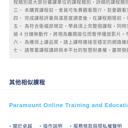
程類別是大部份審課單位的課程類別，詳細的課程類
三、 未購買課程前，會員可免費觀看簡介，若要觀看
四、 完成課程評量與滿意度調查後，在課程期限前
五、 為符合衛福部規定，學員須上完整個課程，同
過 4 分鐘無動作，將視為離開座位而暫停播放影片。
六、 為確保上課品質，請上課時連接至穩定的網路
七、 請尊重課程講師與本平台的智慧財產權，嚴禁
其他相似課程
Paramount Online Training and Ed
關於卓越
操作說明
服務條款與隱私權聲明