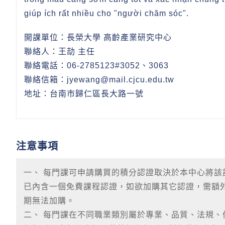
giúp ích rất nhiều cho "người chăm sóc".
開課單位：長榮大學 高齡產業研究中心
聯絡人：王劼 主任
聯絡電話：06-2785123#3052、3063
聯絡信箱：jyewang@mail.cjcu.edu.tw
地址：台南市歸仁區長大路一號
注意事項
一、 每門課可申請購買的積分認證取決於本中心將
已內含一個免費課程認證，如欲加購其它認證，需額
期無法加購。
二、 每門課在不同職業類別屬於專業、品質、法規